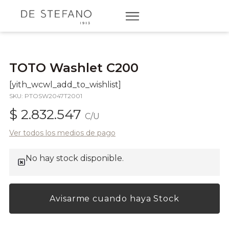
TOTO Washlet C200
[yith_wcwl_add_to_wishlist]
SKU: PTOSW2047T2001
$ 2.832.547
C/U
Ver todos los medios de pago
No hay stock disponible.
Avisarme cuando haya Stock