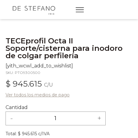
TECEprofil Octa II
Soporte/cisterna para inodoro
de colgar perfilería
[yith_wcwl_add_to_wishlist]
SKU: PTO9300500
$ 945.615
C/U
Ver todos los medios de pago
Cantidad
-
+
Total:
$ 945.615 c/IVA