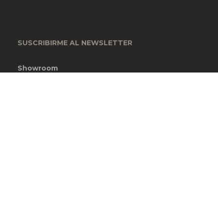
SUSCRIBIRME AL NEWSLETTER
Showroom
Garcia Lorca 4393
Ciudadela, Buenos Aires, Argentina