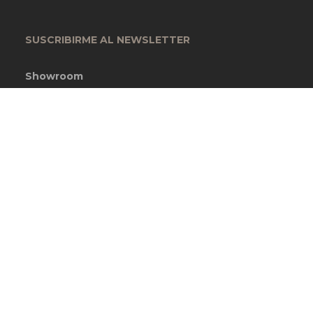
SUSCRIBIRME AL NEWSLETTER
Showroom
Garcia Lorca 4393
Ciudadela, Buenos Aires, Argentina